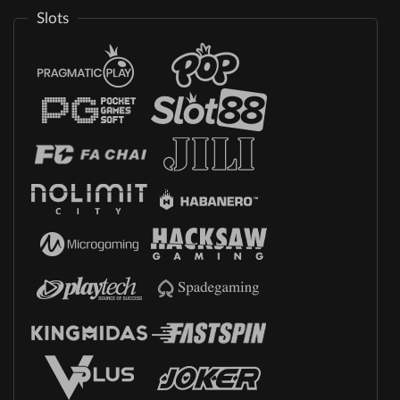
Slots