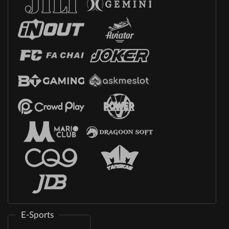
E-Sports