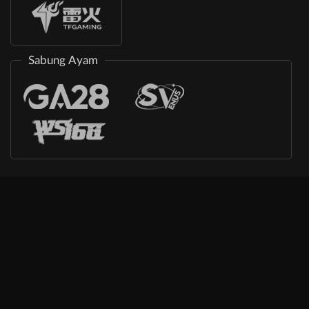
Sabung Ayam