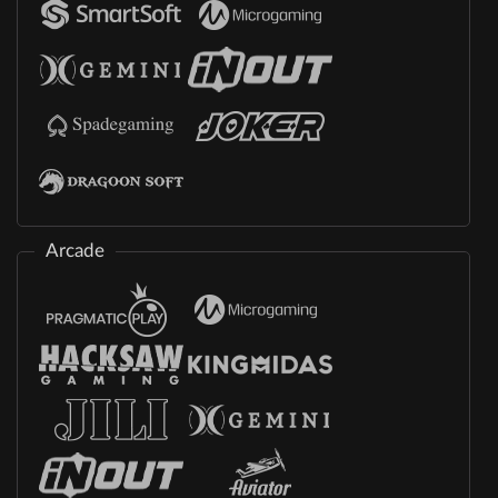
Arcade