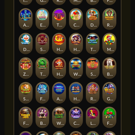
ICELAND
GOD OF WEALTH
Red Chilli
MARIO GOLF
BOY KING
FORTUNE DRAGON 88
Aladdin Wishes
EASTER BUNNY
TIKI TORCH
CANDY CRUSH
DOG FORTUNE
Rising Maya
Doraemon
50 DRAGONS
HELL HOT 100
HALLOWIN
TRIPLE TWISTER
MARIO AND FRIENDS
ZHAO CAI JIN BAO
TWIN DRAGON
HAPPY NEW YEAR
WORLD CUP FRENZY
50 LIONS
BAI SHI
SUSHI DELIGHT
Frozen Joker
AROWANAS LUCK
HIGHWAY KING
RICH AND WEALTHY
Genies Blessing
FORTUNE LIONS
BOBA BOBA
WATER MARGIN
Celestial Goddess
LUCKY JOKER 5
FUNTASTIC FRUIT