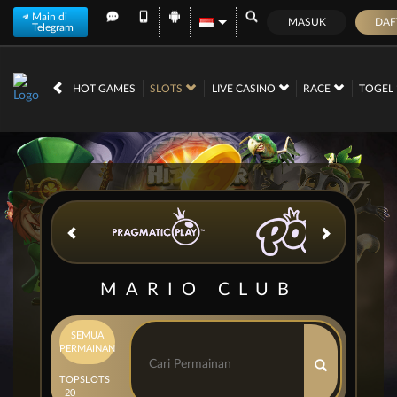
Main di
MASUK
DAF
Telegram
IDR
12,691,615,
HOT GAMES
SLOTS
LIVE CASINO
RACE
TOGEL
MARIO CLUB
SEMUA
PERMAINAN
TOP
SLOTS
20