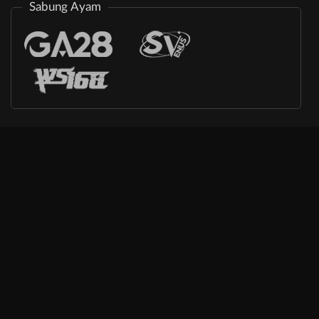
Sabung Ayam