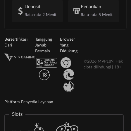
Deposit
Penarikan
Rata-rata 2 Menit
Rata-rata 5 Menit
Bersertifikasi
Tanggung
Browser
Dari
Jawab
Yang
Bermain
Didukung
©2026 MVP189. Hak
cipta dilindungi | 18+
Platform Penyedia Layanan
Slots