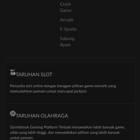
Crash
Game
Arcade
E-Sports
Sabung
Ayam
TARUHAN SLOT
Penyedia slot online dengan beragam pilihan game menarik yang
memudahkan pemain untuk mencapai jackpot
TARUHAN OLAHRAGA
Sportsbook Gaming Platform Terbaik menawarkan lebih banyak game,
odds yang lebih tinggi, dan menyediakan pilihan yang lebih banyak
untuk pemain.