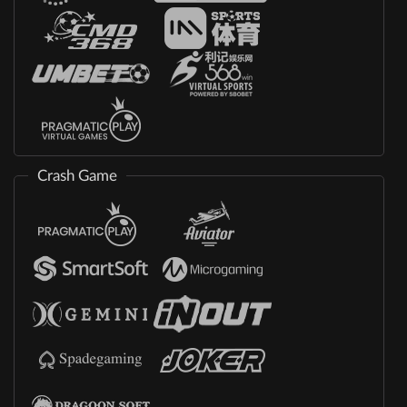
Crash Game