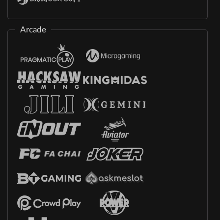
Arcade