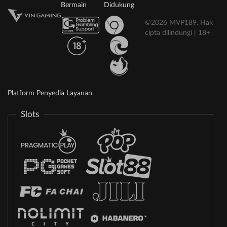
Bermain
Didukung
©2026 MVP189. Hak
cipta dilindungi | 18+
Platform Penyedia Layanan
Slots