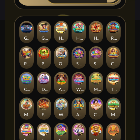
Gems of Valhalla
Gold Rush Bonanza
HEAVENLY FEAST WITH WUKONG
Hippo Splash
Hunk Cai Shen
REDBEARD TREASURE
Rooster Blitz
Pedas Gila
Olympus Fortune
Sugar Blast
Sugar Blast Frenzy
Cleopatra's Treasure
Colour Game Mega Bonus
Dear Senpai
Aztec Rush Bonanza
WILD WITCH SUGAR BONANZA
MAYA TEMPLE OF FORTUNE
TOMYUM BONANZA
Mahjong Beauty
Flame of Fortune
Wonder Ace
Aztec Fortune
Cleopatra's Fortune Ways
Mahjong Dragon Ways