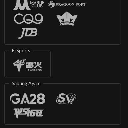
E-Sports
Sabung Ayam