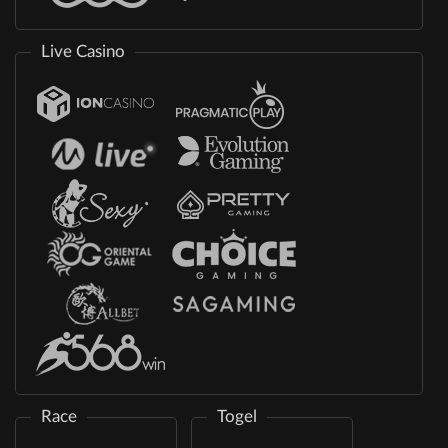
Live Casino
Race
Togel