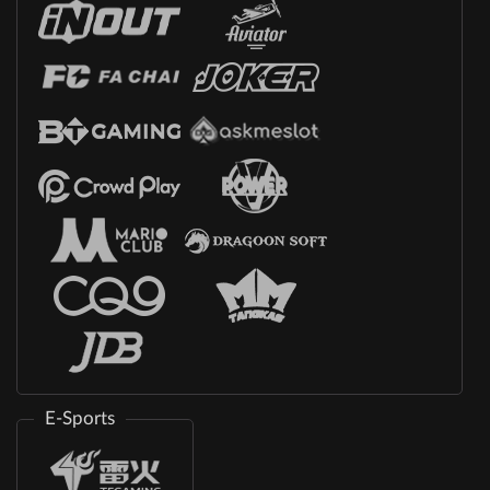
E-Sports