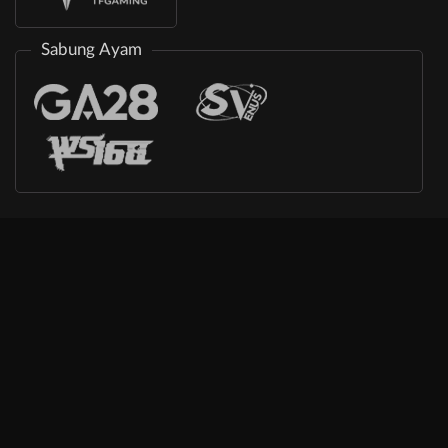
Sabung Ayam