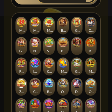
Mahjong Win 3
Mahjong Win
Mahjong Win 2
Bounty Clash
Golden Qilin
Chicken Dinner
Golden Duel
Neko Treasures
Super Hoo Hey How
Blessing Temple
T-Rex
Rich Now
Roll in Money
Icy Bar
Caishen Coming
Midas Hand
Golf
Maya Legacy
Zhen Long Ju Bao
Chef Lady
Big Diamond
Odin Territory
Dracula
Over Dragon's Gate