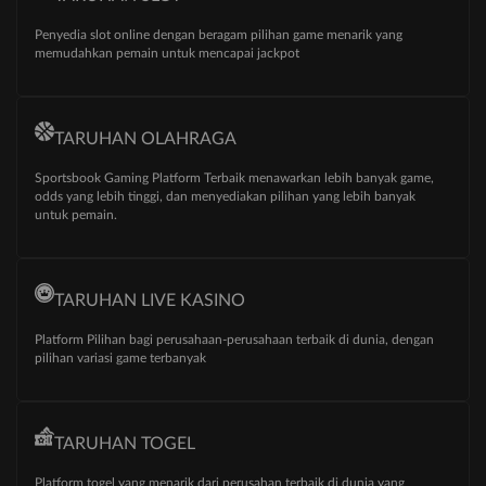
Penyedia slot online dengan beragam pilihan game menarik yang
memudahkan pemain untuk mencapai jackpot
TARUHAN OLAHRAGA
Sportsbook Gaming Platform Terbaik menawarkan lebih banyak game,
odds yang lebih tinggi, dan menyediakan pilihan yang lebih banyak
untuk pemain.
TARUHAN LIVE KASINO
Platform Pilihan bagi perusahaan-perusahaan terbaik di dunia, dengan
pilihan variasi game terbanyak
TARUHAN TOGEL
Platform togel yang menarik dari perusahan terbaik di dunia yang