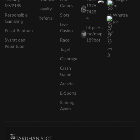
MVP189
Games
1376
m
Loyalty
7428
Responsible
Slots
Whatsa
Referral
4
Gambling
pp
Live
https://t.
Pusat Bantuan
Casino
me/mvp
Syarat dan
Race
189bot
Ketentuan
Togel
Olahraga
Crash
Game
Arcade
E-Sports
Sabung
Ayam
TARUHAN SLOT