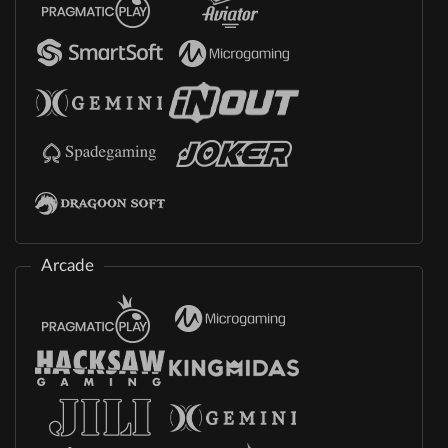
Arcade