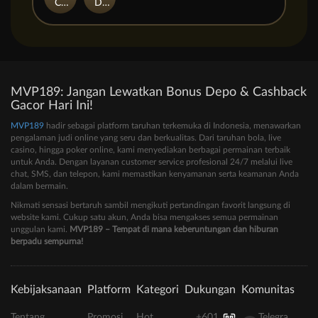
Coin Rat
Dancing Samba
MVP189: Jangan Lewatkan Bonus Depo & Cashback
Gacor Hari Ini!
MVP189
hadir sebagai platform taruhan terkemuka di Indonesia, menawarkan
pengalaman judi online yang seru dan berkualitas. Dari taruhan bola, live
casino, hingga poker online, kami menyediakan berbagai permainan terbaik
untuk Anda. Dengan layanan customer service profesional 24/7 melalui live
chat, SMS, dan telepon, kami memastikan kenyamanan serta keamanan Anda
dalam bermain.
Nikmati sensasi bertaruh sambil mengikuti pertandingan favorit langsung di
website kami. Cukup satu akun, Anda bisa mengakses semua permainan
unggulan kami.
MVP189 – Tempat di mana keberuntungan dan hiburan
berpadu sempurna!
Kebijaksanaan
Platform
Kategori
Dukungan
Komunitas
Tentang
Promosi
Hot
+601
Telegra