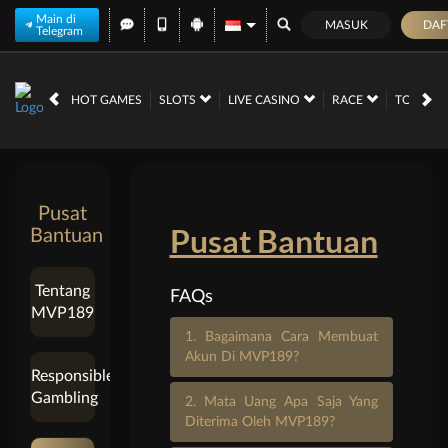
Main di
MASUK
DAF
Telegram
HOT GAMES
SLOTS
LIVE CASINO
RACE
TOGEL
Pusat
Pusat Bantuan
Bantuan
Tentang
FAQs
MVP189
1. Bagaimana Cara Membuat
Akun Di MVP189?
Responsible
Gambling
2. Mata Uang Apa Saja Yang
Diterima Oleh MVP189?