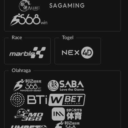
Race
Togel
Olahraga