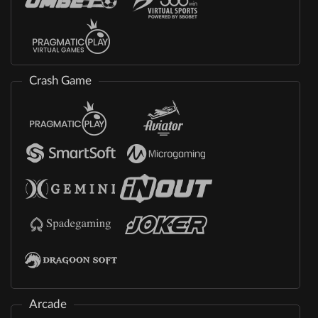
Crash Game
Arcade