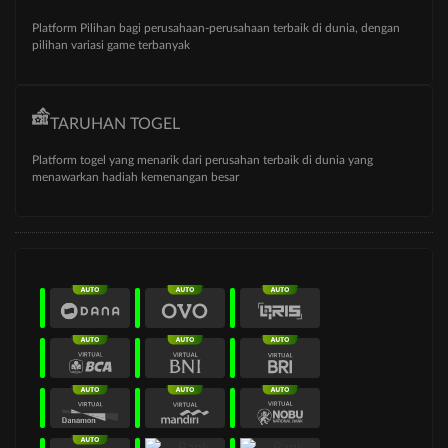
Platform Pilihan bagi perusahaan-perusahaan terbaik di dunia, dengan
pilihan variasi game terbanyak
TARUHAN TOGEL
Platform togel yang menarik dari perusahan terbaik di dunia yang
menawarkan hadiah kemenangan besar