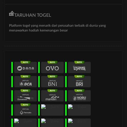
TARUHAN TOGEL
Platform togel yang menarik dari perusahan terbaik di dunia yang
menawarkan hadiah kemenangan besar