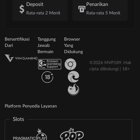
Deposit
Penarikan
Rata-rata 2 Menit
Rata-rata 5 Menit
Bersertifikasi
Tanggung
Browser
Dari
Jawab
Yang
Bermain
Didukung
©2026 MVP189. Hak
cipta dilindungi | 18+
Platform Penyedia Layanan
Slots