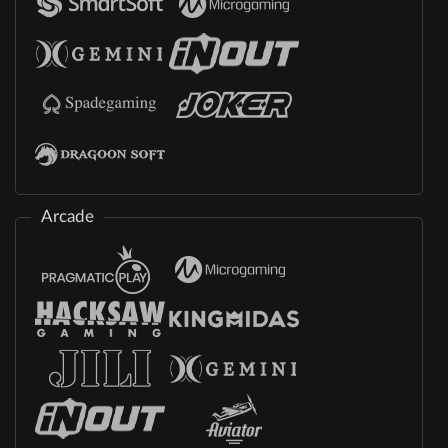
Arcade