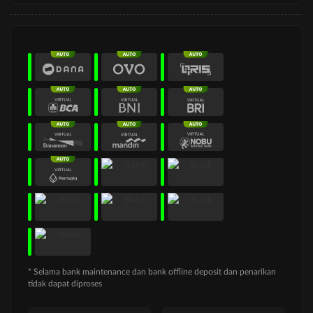
* Selama bank maintenance dan bank offline deposit dan penarikan
tidak dapat diproses