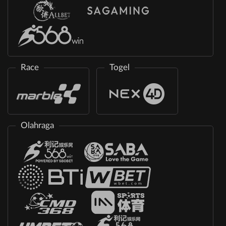
Race
Togel
Olahraga