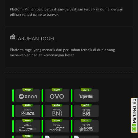
Platform Pilihan bagi perusahaan-perusahaan terbaik di dunia, dengan
pilihan variasi game terbanyak
TARUHAN TOGEL
Platform togel yang menarik dari perusahan terbaik di dunia yang
menawarkan hadiah kemenangan besar