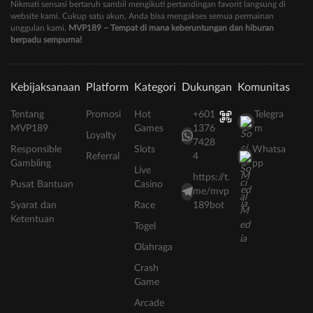
Nikmati sensasi bertaruh sambil mengikuti pertandingan favorit langsung di
website kami. Cukup satu akun, Anda bisa mengakses semua permainan
unggulan kami.
MVP189 – Tempat di mana keberuntungan dan hiburan
berpadu sempurna!
Kebijaksanaan
Platform
Kategori
Dukungan
Komunitas
Tentang
Promosi
Hot
+601
Telegra
MVP189
Games
1376
m
Loyalty
7428
Responsible
Slots
Whatsa
Referral
4
Gambling
pp
Live
https://t.
Pusat Bantuan
Casino
me/mvp
Syarat dan
Race
189bot
Ketentuan
Togel
Olahraga
Crash
Game
Arcade