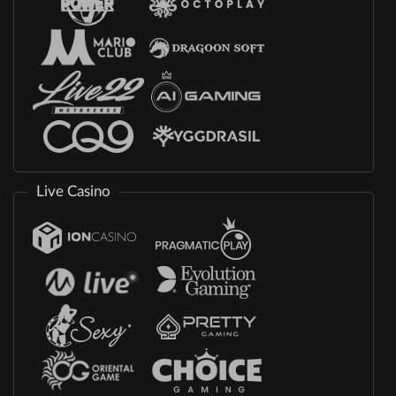
Live Casino