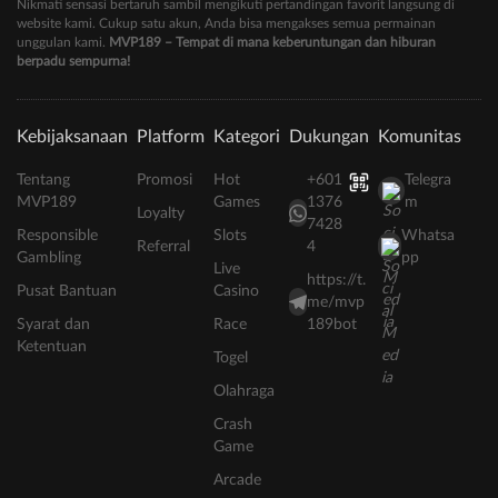
Nikmati sensasi bertaruh sambil mengikuti pertandingan favorit langsung di
website kami. Cukup satu akun, Anda bisa mengakses semua permainan
unggulan kami.
MVP189 – Tempat di mana keberuntungan dan hiburan
berpadu sempurna!
Kebijaksanaan
Platform
Kategori
Dukungan
Komunitas
Tentang
Promosi
Hot
+601
Telegra
MVP189
Games
1376
m
Loyalty
7428
Responsible
Slots
Whatsa
Referral
4
Gambling
pp
Live
https://t.
Pusat Bantuan
Casino
me/mvp
Syarat dan
Race
189bot
Ketentuan
Togel
Olahraga
Crash
Game
Arcade