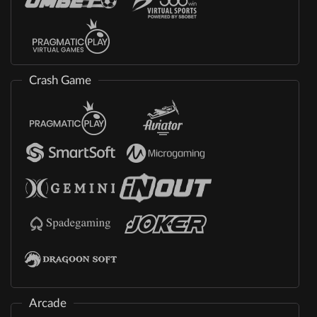
Crash Game
Arcade