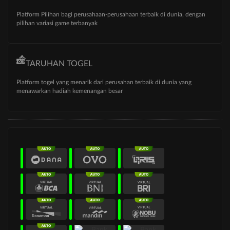
Platform Pilihan bagi perusahaan-perusahaan terbaik di dunia, dengan
pilihan variasi game terbanyak
TARUHAN TOGEL
Platform togel yang menarik dari perusahan terbaik di dunia yang
menawarkan hadiah kemenangan besar