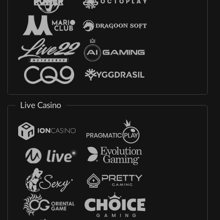
Live Casino