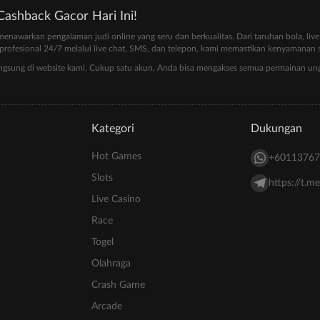
shback Gacor Hari Ini!
menawarkan pengalaman judi online yang seru dan berkualitas. Dari taruhan bola, liv
 profesional 24/7 melalui live chat, SMS, dan telepon, kami memastikan kenyamanan
 langsung di website kami. Cukup satu akun, Anda bisa mengakses semua permainan un
Kategori
Dukungan
Hot Games
+6011376
Slots
https://t.
Live Casino
Race
Togel
Olahraga
Crash Game
Arcade