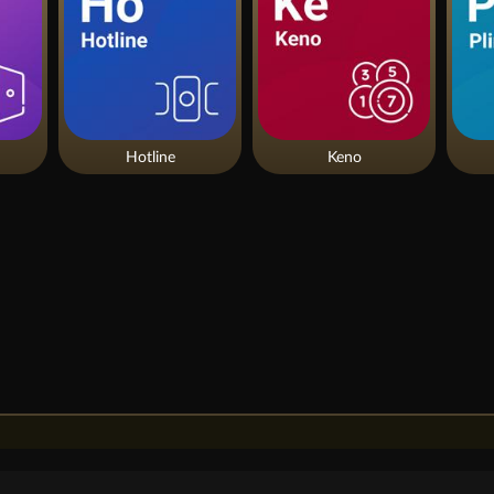
Hotline
Keno