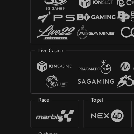
Live Casino
Race
Togel