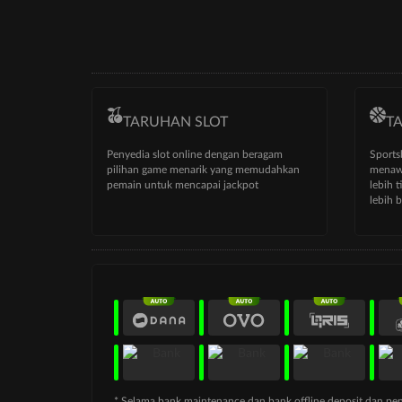
TARUHAN SLOT
T
Penyedia slot online dengan beragam
Sports
pilihan game menarik yang memudahkan
menawa
pemain untuk mencapai jackpot
lebih 
lebih 
* Selama bank maintenance dan bank offline deposit dan pen