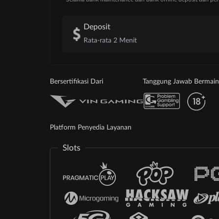
Deposit
Rata-rata 2 Menit
Bersertifikasi Dari
Tanggung Jawab Bermain
Platform Penyedia Layanan
Slots