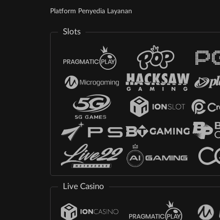
Platform Penyedia Layanan
Slots
Live Casino