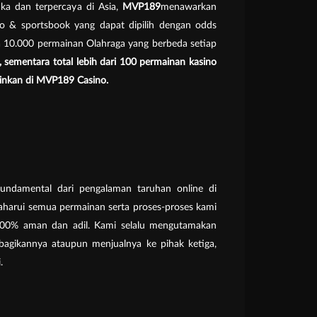
uka dan terpercaya di Asia,
MVP189
menawarkan
no & sportsbook yang dapat dipilih dengan odds
ta 10.000 permainan Olahraga yang berbeda setiap
 sementara total lebih dari 100 permainan kasino
mainkan di MVP189 Casino.
undamental dari pengalaman taruhan online di
harui semua permainan serta proses-proses kami
100% aman dan adil. Kami selalu mengutamakan
agikannya ataupun menjualnya ke pihak ketiga,
.