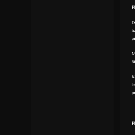
P
D
b
p
M
S
K
k
p
P