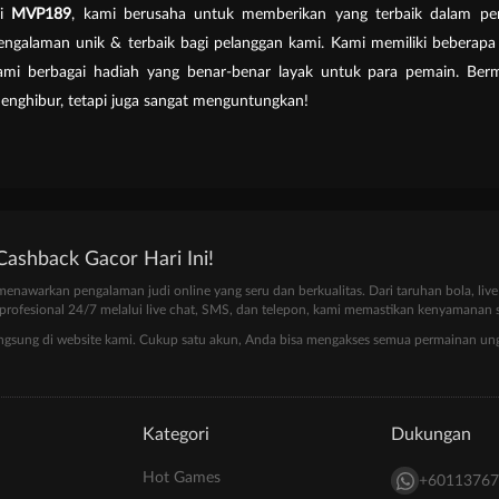
i
MVP189
, kami berusaha untuk memberikan yang terbaik dalam p
engalaman unik & terbaik bagi pelanggan kami. Kami memiliki beberap
ami berbagai hadiah yang benar-benar layak untuk para pemain. Ber
enghibur, tetapi juga sangat menguntungkan!
shback Gacor Hari Ini!
menawarkan pengalaman judi online yang seru dan berkualitas. Dari taruhan bola, liv
 profesional 24/7 melalui live chat, SMS, dan telepon, kami memastikan kenyamanan
 langsung di website kami. Cukup satu akun, Anda bisa mengakses semua permainan un
Kategori
Dukungan
Hot Games
+6011376