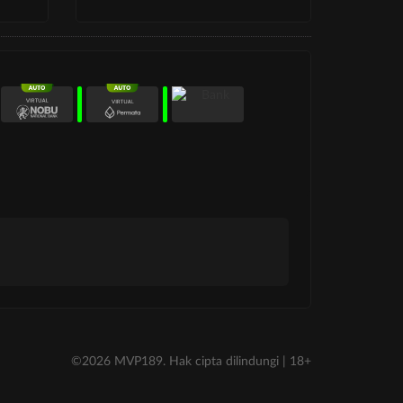
©2026 MVP189. Hak cipta dilindungi | 18+