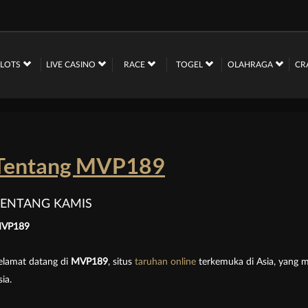
SLOTS
LIVE CASINO
RACE
TOGEL
OLAHRAGA
CR
Tentang MVP189
TENTANG KAMIS
VP189
elamat datang di
MVP189
, situs
taruhan online
terkemuka di Asia, yang 
sia.