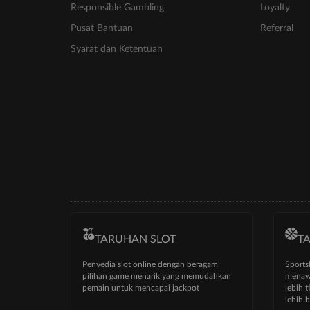
Responsible Gambling
Loyalty
Pusat Bantuan
Referral
Syarat dan Ketentuan
TARUHAN SLOT
T
Penyedia slot online dengan beragam
Sports
pilihan game menarik yang memudahkan
menawa
pemain untuk mencapai jackpot
lebih 
lebih 