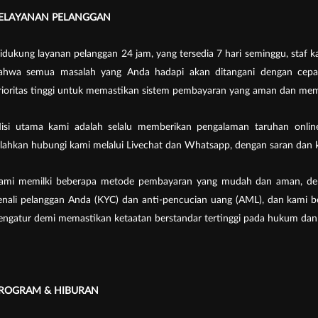
ELAYANAN PELANGGAN
idukung layanan pelanggan 24 jam, yang tersedia 7 hari seminggu, staf
ahwa semua masalah yang Anda hadapi akan ditangani dengan cepat
rioritas tinggi untuk memastikan sistem pembayaran yang aman dan memb
isi utama kami adalah selalu memberikan pengalaman taruhan online
ilahkan hubungi kami melalui Livechat dan Whatsapp, dengan saran dan
ami memilki beberapa metode pembayaran yang mudah dan aman, dem
enali pelanggan Anda (KYC) dan anti-pencucian uang (AML), dan kami 
engatur demi memastikan ketaatan berstandar tertinggi pada hukum dan
ROGRAM & HIBURAN