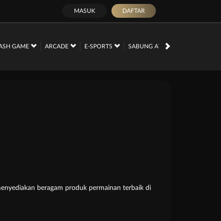
MASUK
DAFTAR
PROMOSI
ASH GAME
ARCADE
E-SPORTS
SABUNG AYAM
menyediakan beragam produk permainan terbaik di